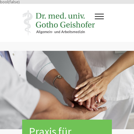
bool(false)
Praxis für